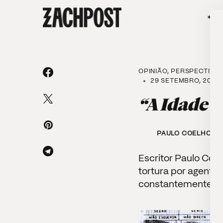
✶SÃ
OPINIÃO
PERSPECTIVA
29 SETEMBRO, 2019 ·
“A Idade d
PAULO COELHO
Escritor Paulo Coe
tortura por agentes
constantemente cel