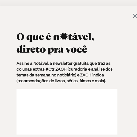
O PAULO
✶CULTURA
✶SOCIEDADE
✶PODCASTS
↗ 
O que é
n✹tável
,
S
SOCIEDADE
direto pra você
COMPARTILHE
 15:12
5 MIN. TXT
as trevas está de volta”
Assine a Notável, a newsletter gratuita que traz as
colunas extras #CtrlZACH (curadoria e análise dos
temas da semana no noticiário) e ZACH indica
(recomendações de livros, séries, filmes e mais).
lho relembra o seu cárcere e as sessões de
 da ditadura militar, um período
ebrado pelo atual presidente Jair Bolsonaro.