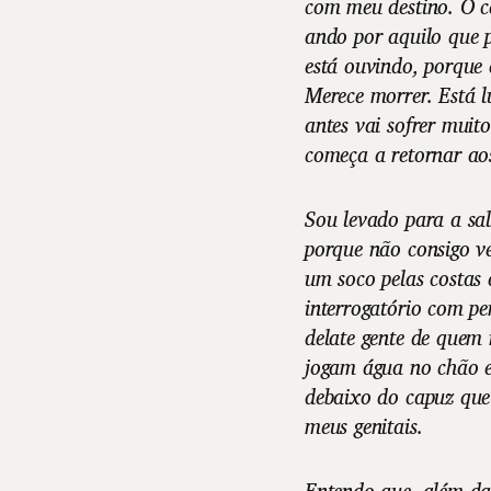
com meu destino. O c
ando por aquilo que p
está ouvindo, porque 
Merece morrer. Está l
antes vai sofrer muit
começa a retornar ao
Sou levado para a sal
porque não consigo v
um soco pelas costas
interrogatório com pe
delate gente de quem 
jogam água no chão e
debaixo do capuz que
meus genitais.
Entendo que, além da