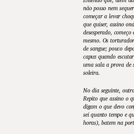
não posso nem sequer
começar a levar choqu
que quiser, assino o
desesperado, começo 
mesmo. Os torturador
de sangue; pouco dep
capuz quando escutar 
uma sala a prova de s
soleira.
No dia seguinte, outr
Repito que assino o q
digam o que devo con
sei quanto tempo e q
horas), batem na por