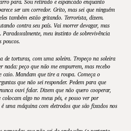
arro para. Sou retirado e espancado enquanto
arece ser um corredor. Grito, mas sei que ninguém
eles também estão gritando. Terrorista, dizem.
utando contra seu país. Vai morrer devagar, mas
o. Paradoxalmente, meu instinto de sobrevivência
s poucos.
a de torturas, com uma soleira. Tropeço na soleira
er nada: peço que não me empurrem, mas recebo
 e caio. Mandam que tire a roupa. Começa o
rguntas que não sei responder. Pedem para que
nunca ouvi falar. Dizem que não quero cooperar,
 colocam algo no meus pés, e posso ver por
 é uma máquina com eletrodos que são fixados nos
s pancadas que não sei de onde vêm (e portanto