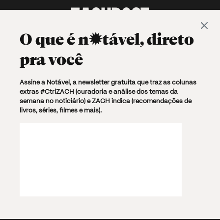
O que é
n✹tável
, direto
pra você
✹ tópicos/ ✶
comida
✶
rolês
✶
balbúrdia
Assine a Notável, a newsletter gratuita que traz as colunas
extras #CtrlZACH (curadoria e análise dos temas da
semana no noticiário) e ZACH indica (recomendações de
livros, séries, filmes e mais).