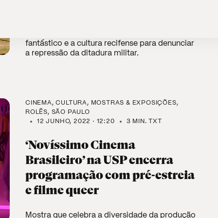
Wagner Moura protagoniza o thriller de Kleber
Mendonça Filho, que utiliza o realismo
fantástico e a cultura recifense para denunciar
a repressão da ditadura militar.
CINEMA
CULTURA
MOSTRAS & EXPOSIÇÕES
ROLÊS
SÃO PAULO
12 JUNHO, 2022 · 12:20
3 MIN. TXT
‘Novíssimo Cinema
Brasileiro’ na USP encerra
programação com pré-estreia
e filme queer
Mostra que celebra a diversidade da produção