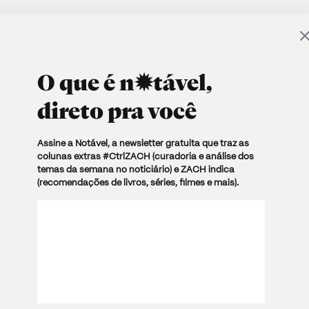
O PAULO
✶CULTURA
✶SOCIEDADE
✶PODCASTS
↗ 
O que é
n✹tável
,
direto pra você
Assine a Notável, a newsletter gratuita que traz as
colunas extras #CtrlZACH (curadoria e análise dos
temas da semana no noticiário) e ZACH indica
(recomendações de livros, séries, filmes e mais).
CINEMA
CULTURA
28 SETEMBRO, 2025 · 17:21
3 MIN. TXT
Os méritos de “O Agente
Secreto”, a aposta do Brasil
para concorrer ao Oscar