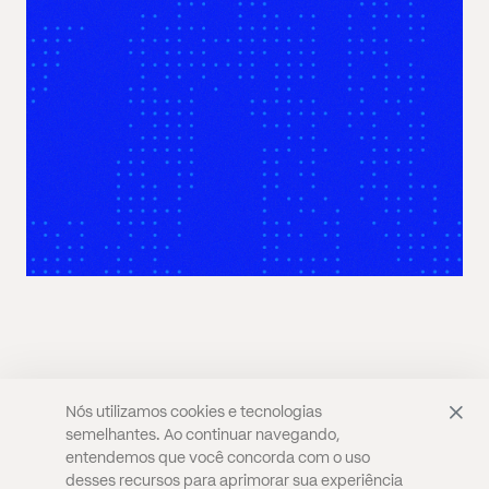
Nós utilizamos cookies e tecnologias
semelhantes. Ao continuar navegando,
CULTURA
SÃO PAULO
PODER
PODCASTS
entendemos que você concorda com o uso
PERSPECTIVAS
SELF & LIFESTYLE
QUEM SOMOS
desses recursos para aprimorar sua experiência