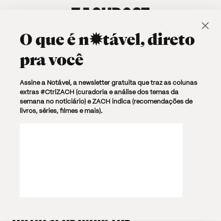
O que é
n✹tável
, direto
pra você
Browsing Tag
Assine a Notável, a newsletter gratuita que traz as colunas
extras #CtrlZACH (curadoria e análise dos temas da
Enter
semana no noticiário) e ZACH indica (recomendações de
livros, séries, filmes e mais).
6 posts
PODER
SOCIEDADE
28 FEVEREIRO, 2017 · 12:46
4 MIN. TXT
A campanha de carnaval do
Ministério da Saúde e a arte de
torturar os números