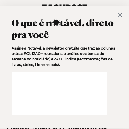
O que é
n✹tável
, direto
pra você
Browsing Tag
Assine a Notável, a newsletter gratuita que traz as colunas
extras #CtrlZACH (curadoria e análise dos temas da
Zachlist
semana no noticiário) e ZACH indica (recomendações de
livros, séries, filmes e mais).
2 posts
CULTURA
TV & SHOWS
13 FEVEREIRO, 2017 · 12:35
4 MIN. TXT
Aprecie sem moderação: estreia
de Santa Clarita Diet, Nárnia para
colorir, Abstract e muito mais