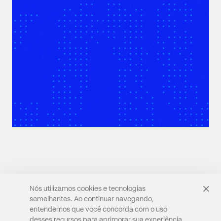
Nós utilizamos cookies e tecnologias
semelhantes. Ao continuar navegando,
CULTURA
SÃO PAULO
PODER
PODCASTS
entendemos que você concorda com o uso
PERSPECTIVAS
SELF & LIFESTYLE
QUEM SOMOS
desses recursos para aprimorar sua experiência