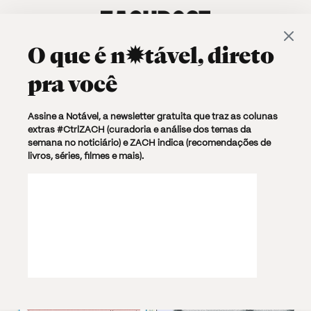
O que é
n✹tável
, direto
pra você
Browsing Tag
Assine a Notável, a newsletter gratuita que traz as colunas
extras #CtrlZACH (curadoria e análise dos temas da
STF
semana no noticiário) e ZACH indica (recomendações de
livros, séries, filmes e mais).
2 posts