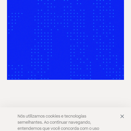
Nós utilizamos cookies e tecnologias
semelhantes. Ao continuar navegando,
CULTURA
SÃO PAULO
PODER
PODCASTS
entendemos que você concorda com o uso
PERSPECTIVAS
SELF & LIFESTYLE
QUEM SOMOS