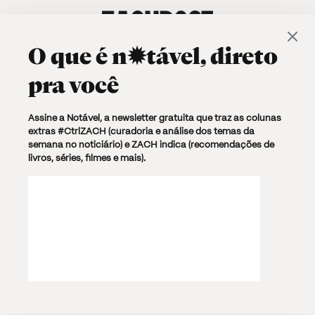
O que é
n✹tável
, direto
pra você
Browsing Tag
Assine a Notável, a newsletter gratuita que traz as colunas
extras #CtrlZACH (curadoria e análise dos temas da
Queermuseu —
semana no noticiário) e ZACH indica (recomendações de
livros, séries, filmes e mais).
Cartografias da
Diferença na Arte
Brasileira
1 post