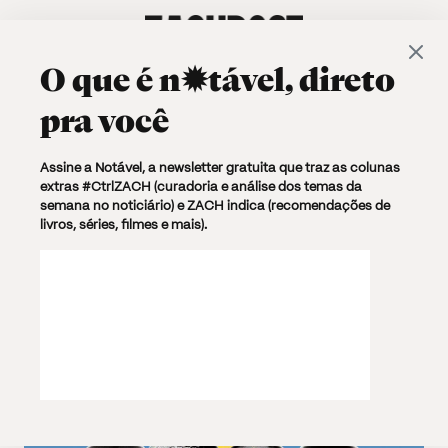
O que é
n✹tável
, direto
pra você
Browsing Tag
Assine a Notável, a newsletter gratuita que traz as colunas
extras #CtrlZACH (curadoria e análise dos temas da
Di Cavalcanti
semana no noticiário) e ZACH indica (recomendações de
livros, séries, filmes e mais).
1 post