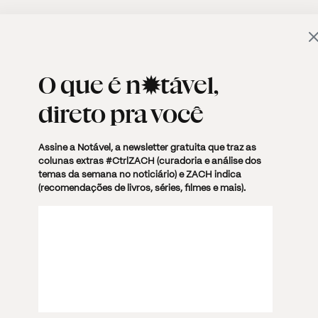
 PAULO
✶CULTURA
✶SOCIEDADE
✶PODCASTS
O que é
n✹tável
,
direto pra você
te
Assine a Notável, a newsletter gratuita que traz as
colunas extras #CtrlZACH (curadoria e análise dos
temas da semana no noticiário) e ZACH indica
(recomendações de livros, séries, filmes e mais).
ANÁLISE
CULTURA
HISTÓRIA
PERSPECTIVAS
PODER
TV & SHOWS
26 DEZEMBRO, 2022 · 12:22
5 MIN. TXT
“Desfecho ruim da Seleção
Brasileira na Copa evidencia