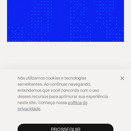
Nós utilizamos cookies e tecnologias
semelhantes. Ao continuar navegando,
CULTURA
SÃO PAULO
PODER
PODCASTS
entendemos que você concorda com o uso
PERSPECTIVAS
SELF & LIFESTYLE
QUEM SOMOS
desses recursos para aprimorar sua experiência
neste site. Conheça nossa
política de
privacidade
.
2016-2026 ZACHPOST®️. Todos os direitos reservados.
PROSSEGUIR