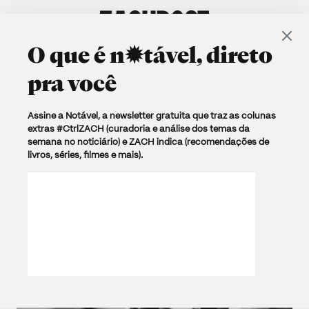
O que é
n✹tável
, direto
pra você
Browsing Tag
Assine a Notável, a newsletter gratuita que traz as colunas
extras #CtrlZACH (curadoria e análise dos temas da
Acervo histórico
semana no noticiário) e ZACH indica (recomendações de
livros, séries, filmes e mais).
1 post